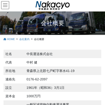
コ
ナ
ン
ビ
テ
ゲ
ン
ー
ツ
シ
会社概要
に
ョ
移
ン
動
に
HOME
会社案内
会社概要
移
動
社名
中長運送株式会社
代表
中村 健
所在地
青森県上北郡七戸町字寒水41-19
連絡先
0176-62-2097
設立
1961年（昭和36）3月1日
資本金
1000万円
一般区域貨物自動車運送事業