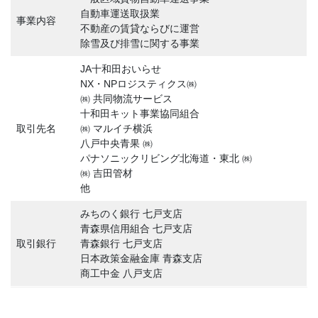
自動車運送取扱業
事業内容
不動産の賃貸ならびに運営
除雪及び排雪に関する事業
JA十和田おいらせ
NX・NPロジスティクス㈱
㈱ 共同物流サービス
十和田キット事業協同組合
取引先名
㈱ マルイチ横浜
八戸中央青果 ㈱
パナソニックリビング北海道・東北 ㈱
㈱ 吉田管材
他
みちのく銀行 七戸支店
青森県信用組合 七戸支店
取引銀行
青森銀行 七戸支店
日本政策金融金庫 青森支店
商工中金 八戸支店